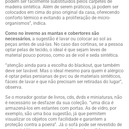
podem ser facilmente substituídos pelos carpetes de
madeira sintética. Além de serem práticos, já podem ser
colocados em cima do piso original da casa, oferecendo
conforto térmico e evitando a proliferação de micro-
organismos”, indica.
Como no inverno as mantas e cobertores são
necessários
, a sugestão é lavar ou colocar ao sol as
peças antes de usá-las. No caso das cortinas, se a pessoa
optar pelas de tecido, o ideal é que sejam leves de
material pouco poroso, como as de voil e seda sintética.
“atenção ainda para a escolha do blackout, que também
deve ser lavável. Mas o ideal mesmo para quem é alérgico
é optar pelas persianas de pvc ou de materiais sintéticos,
fáceis de lavar e que não precisam ser retiradas do lugar”,
observa.
Se o morador gostar de livros, cds, dvds e miniaturas, não
é necessário se desfazer da sua coleção. “uma dica é
armazená-los em estantes com portas. As de vidro, por
exemplo, são uma boa sugestão, já que permitem
visualizar os objetos com facilidade e garantem a
proteção contra a poeira”. Já o sofá pode ser revestido de